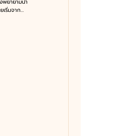
าจึงพยายามนำ
ยเริ่มจาก…