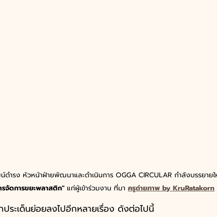
ัฒน์ดำรง หัวหน้าฝ่ายพัฒนาและดำเนินการ OGGA CIRCULAR กำลังบรรยายให้คว
ารจัดการขยะพลาสติก"
 แก่ผู้เข้าร่วมงาน ที่มา 
ครูถ่ายภาพ by KruRatakorn
ประเด็นย่อยลงไปอีกหลายเรื่อง ดังต่อไปนี้