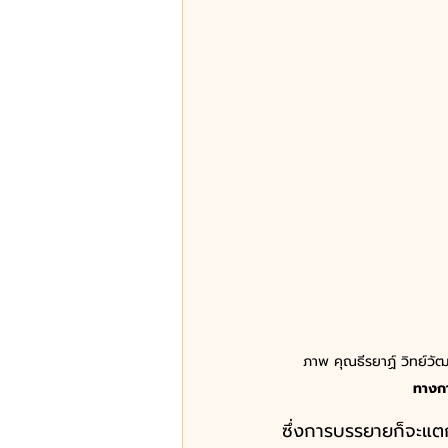
ภาพ คุณธีรยาฏ์ วิทย์ว
ทางก
ซึ่งการบรรยายก็จะแตก