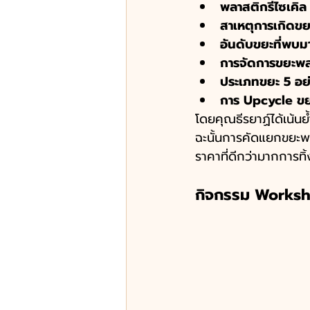
พลาสติกรีไซเคิล
สาเหตุการเกิดข
อันดับขยะที่พบม
การจัดการขยะพ
ประเภทขยะ 5 อย
การ Upcycle ขยะ
โดยคุณธีรยาฏ์ได้เน้นย
ฉะนั้นการคัดแยกขยะพ
ราคาที่ดีกว่ามากการทิ
กิจกรรม Worksho