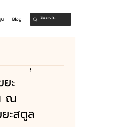
นุน
Blog
ขยะ
้น ณ
ขยะสตูล