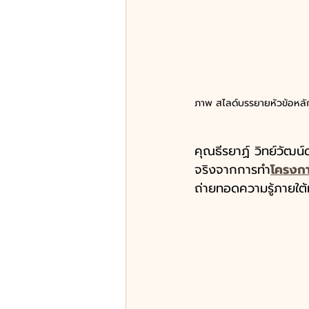
ภาพ สไลด์บรรยายหัวข้อหลั
คุณธีรยาฏ์ วิทย์วั
จริงจากการทำ
โครงก
ถ่ายทอดความรู้ภายใต