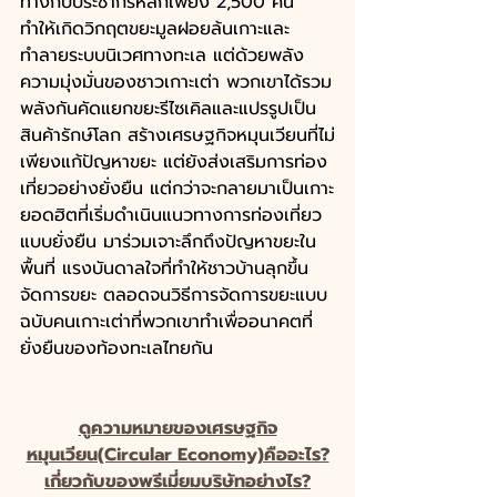
ทางกับประชากรหลักเพียง 2,500 คน 
ทำให้เกิดวิกฤตขยะมูลฝอยล้นเกาะและ
ทำลายระบบนิเวศทางทะเล แต่ด้วยพลัง
ความมุ่งมั่นของชาวเกาะเต่า พวกเขาได้รวม
พลังกันคัดแยกขยะรีไซเคิลและแปรรูปเป็น
สินค้ารักษ์โลก สร้างเศรษฐกิจหมุนเวียนที่ไม่
เพียงแก้ปัญหาขยะ แต่ยังส่งเสริมการท่อง
เที่ยวอย่างยั่งยืน แต่กว่าจะกลายมาเป็นเกาะ
ยอดฮิตที่เริ่มดำเนินแนวทางการท่องเที่ยว
แบบยั่งยืน มาร่วมเจาะลึกถึงปัญหาขยะใน
พื้นที่ แรงบันดาลใจที่ทำให้ชาวบ้านลุกขึ้น
จัดการขยะ ตลอดจนวิธีการจัดการขยะแบบ
ฉบับคนเกาะเต่าที่พวกเขาทำเพื่ออนาคตที่
ยั่งยืนของท้องทะเลไทยกัน
ดูความหมายของเศรษฐกิจ
หมุนเวียน(Circular Economy)คืออะไร?
เกี่ยวกับของพรีเมี่ยมบริษัทอย่างไร?