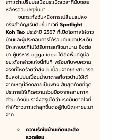
เกาะเต่าเปรียบเสมือนระเบิดเวลาที่นับถอย
หลังรอวันปะทุขึ้นมา 
	จนกระทั่งวันหนึ่งการเปลี่ยนแปลง
ครั้งสำคัญเริ่มต้นขึ้นที่เวที 
Spotlight 
Koh Tao
 ประจำปี 2567 ที่เปิดโอกาสให้ชาว
บ้านและผู้ประกอบการได้ร่วมกันเปิดประเด็น
ปัญหาขยะที่ไม่ได้รับการแก้ไขมานาน ซึ่งต่อ
มา ผู้บริหาร ogga idea ได้ลงพื้นที่ดูบ่อ
ขยะดังกล่าวแห่งนี้ทันที พร้อมกับพบความ
จริงที่โหดร้ายว่าสิ่งปนเปื้อนจากขยะสามารถ
ซึมลงไปปนเปื้อนน้ำบาดาลที่ชาวบ้านใช้ได้ 
จากเหตุนี้จึงกลายเป็นฟางเส้นสุดท้ายที่จุด
ประกายให้เกิดความร่วมมือจากหลายภาค
ส่วน ดังนั้นเราจึงสรุปได้ว่าแรงบันดาลใจที่
ทำให้ชาวเกาะเต่าลุกขึ้นต่อสู้กับปัญหาขยะมา
จาก :
ความรักในบ้านเกิดและสิ่ง
แวดล้อม 