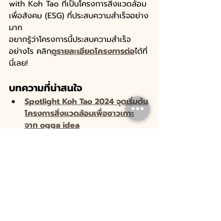
with Koh Tao ที่เป็นโครงการสิ่งแวดล้อม
เพื่อสังคม (ESG) ที่ประสบความสำเร็จอย่าง
มาก 
อยากรู้ว่าโครงการนี้ประสบความสำเร็จ
อย่างไร คลิก
ดูรายละเอียดโครงการต่อ
ได้ที่
นี่เลย!
บทความที่น่าสนใจ
Spotlight Koh Tao 2024 จุดเริ่มต้น
โครงการสิ่งแวดล้อมเพื่อชาวเกาะ
จาก ogga idea
คัมภีร์วีธีแยกขยะฉบับชาวเกาะเต่า 
101 : เขามีวิธีการจัดการแยกขยะใน
ชุมชนอย่างไรให้กลายเป็นของที่ระลึก?
โครงการ OGGA Circular: 
Recycling with Koh Tao
Circular Economy คืออะไร? เกี่ยว
กับของพรีเมี่ยมบริษัทอย่างไร?