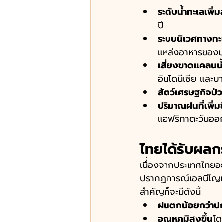
ระดับน้ำทะเลเพิ่
ปี 
ระบบนิเวศทางทะ
แหล่งอาหารของ
เสี่ยงขาดแคลนน้
อินโดนีเซีย และบ
สัตว์เศรษฐกิจป่
ปริมาณฝนที่เพิ่มข
แอฟริกาตะวันออ
ไทยได้รับผล
เนื่่องจากประเทศไทยอย
ปรากฏการณ์เอลนีโญมัก
สำคัญก็จะมีดังนี้ 
ฝนตกน้อยกว่าป
อุณหภูมิสูงขึ้น
โด