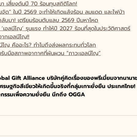
า เสี่ยงดันปี 70 ร้อนทุบสถิติโลก!
อนจัด” ในปี 2569 จะทำให้เกิดแล้งร้อน ลมแดด และไฟป่า
กลับมา! เตรียมร้อนตับแลบ 2569 ปีมหาโหด
อลนีโญ’ รุนแรง ทำให้ปี 2027 ร้อนที่สุดในประวัติศาสตร์
 จากเอลนีโญ!!
ีโญ คืออะไร? ทำไมถึงส่งผลกระทบทั่วโลก
รับมือสภาพอากาศที่ผันผวน “ภาวะเอลนีโญ”
al Gift Alliance บริษัทคู่คิดเรื่องของพรีเมี่ยมจากนานาช
ษฐกิจสีเขียวให้เกิดขึ้นจริงที่กลุ่มเกาะยั่งยืน ประเทศไทย!
ัตกรรมเพื่อความยั่งยืน นึกถึง OGGA 