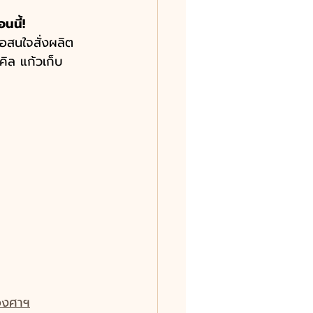
นนี้!
อสนใจสั่งผลิต
คิล แก้วเก็บ
 องศาฯ