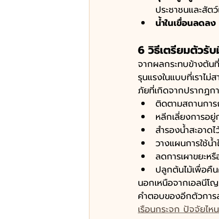
ประชาชนและสัตว์เ
น้ำในเขื่อนลดลง
6 วิธีเตรียมตัวร
จากผลกระทบข้างต้นที่
รุนแรงในแบบที่เราไม่สา
ภัยที่เกิดจากปรากฏการณ
ติดตามสถานการณ์
หลีกเลี่ยงการอยู
สำรองน้ำสะอาดไว้
วางแผนการใช้น้ำให้
ลดการเผาขยะหรือ
ปลูกต้นไม้เพื่อค
นอกเหนือจากเอลนีโญแล
คำตอบของอีกตัวการสำค
เรือนกระจก ปัจจัยไห