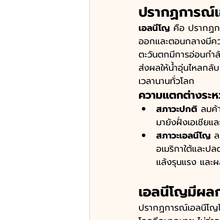
ปรากฏการณ์เอ
เอลนีโญ
 คือ ปรากฏกา
ออกและตอนกลางมีความ
ตะวันตกมีการอ่อนกำลั
ส่งผลให้น้ำอุ่นไหลกลับ
เวลานานทั่วโลก 
ความแตกต่างระหว
สภาวะปกติ
 ลมค้
มายังฝั่งเอเชีย
สภาวะเอลนีโญ
 ล
อเมริกาใต้และปล
แล้งรุนแรง และ
เอลนีโญมีผลก
ปรากฏการณ์เอลนีโญไม่