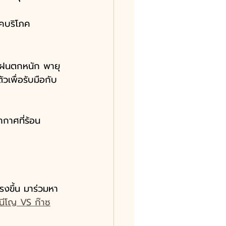
ภคบริโภค
ง ฝนตกหนัก พายุ
ัวเพื่อรับมือกับ
ากาศที่ร้อน
รงขึ้น มาร่วมหา
นีโญ VS ก๊าซ