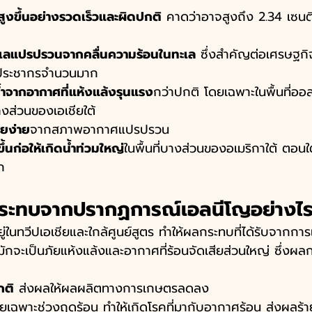
มสูงขึ้นอย่างรวดเร็วและผิดปกติ
 คาดว่าอาจสูงถึง 2.34 เซน
เลแปรปรวนจากคลื่นความร้อนในทะเล
 ซึ่งสำคัญต่อเศรษฐกิ
ประชากรจำนวนมาก
ำจากอากาศที่แห้งแล้งรุนแรง
กว่าปกติ โดยเฉพาะในพื้นที่ออ
างส่วนของเอเชียใต้
วยง่าย
จากสภาพอากาศแปรปรวน
ึ้นก่อให้เกิดน้ำท่วมใหญ่
ในพื้นที่บางส่วนของอเมริกาใต้ ตอน
ก 
กระทบจากปรากฏการณ์เอลนีโญอย่างไ
ู่ในทวีปเอเชียและใกล้ศูนย์สูตร ทำให้ผลกระทบที่ได้รับจากการ
จะเป็นภัยแห้งแล้งและอากาศที่ร้อนจัดเสียส่วนใหญ่ ซึ่งผลกร
กติ
 ส่งผลให้ผลผลิตทางการเกษตรลดลง
ยเฉพาะช่วงฤดูร้อน ทำให้เกิดโรคที่มากับอากาศร้อน ส่งผลร้