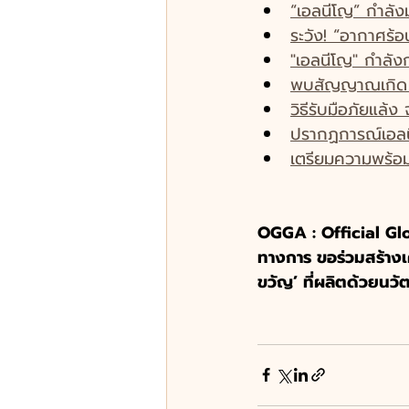
“เอลนีโญ” กำลังม
ระวัง! “อากาศร้
"เอลนีโญ" กำลัง
พบสัญญาณเกิด ‘เ
วิธีรับมือภัยแล้ง
ปรากฏการณ์เอลน
เตรียมความพร้อม
OGGA : Official Glob
ทางการ ขอร่วมสร้างเศร
ขวัญ’ ที่ผลิตด้วยนว