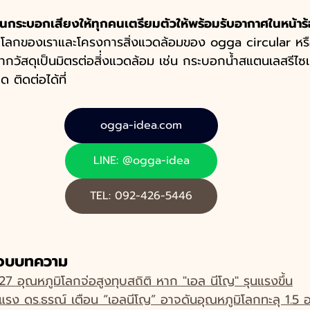
นกระบอกเสียงให้ทุกคนเตรียมตัวให้พร้อมรับอากาศในหน้าร้อ
กับโลกของเราและโครงการสิ่งแวดล้อมของ ogga circular หรื
กวัสดุเป็นมิตรต่อสิ่่งแวดล้อม เช่น กระบอกน้ำสแตนเลสรีไซเ
 ติดต่อได้ที่
ogga-idea.com
LINE: @ogga-idea
TEL: 092-426-5446
กอบบทความ
27 อุณหภูมิโลกจ่อสูงทุบสถิติ หาก "เอล นีโญ" รุนแรงขึ้น
ติแรง ดร.ธรณ์ เตือน “เอลนีโญ” อาจดันอุณหภูมิโลกทะลุ 1.5