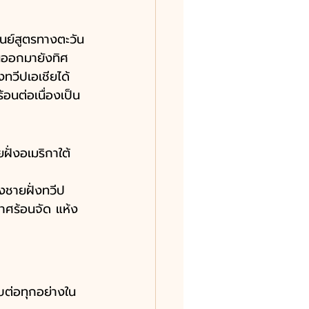
นย์สูตรทางตะวัน
นออกมายังทิศ
ทวีปเอเชียได้ 
้อนต่อเนื่องเป็น
ั่งอเมริกาใต้
งชายฝั่งทวีป
าศร้อนจัด แห้ง
บต่อทุกอย่างใน