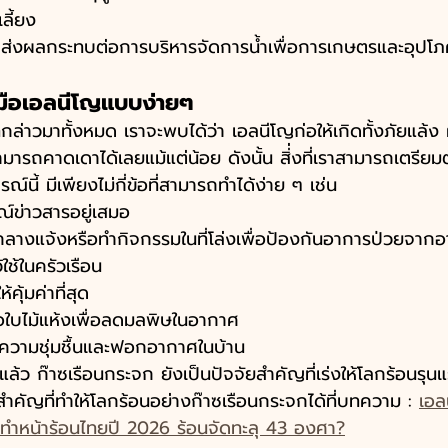
ลี้ยง
 ส่งผลกระทบต่อการบริหารจัดการน้ำเพื่อการเกษตรและอุปโ
ับมือเอลนีโญแบบง่ายๆ
กล่าวมาทั้งหมด เราจะพบได้ว่า เอลนีโญก่อให้เกิดทั้งภัยแล้
มารถคาดเดาได้เลยแม้แต่น้อย ดังนั้น สิ่่งที่เราสามารถเตรียมต
์นี้ มีเพียงไม่กี่ข้อที่สามารถทำได้ง่าย ๆ เช่น
ข่าวสารอยู่เสมอ
่กลางแจ้งหรือทำกิจกรรมในที่โล่งเพื่อป้องกันอาการป่วยจากอ
ใช้ในครัวเรือน
คุ้มค่าที่สุด
ใบไม้แห้งเพื่อลดมลพิษในอากาศ
ืนความชุ่มชื้นและฟอกอากาศในบ้าน
้ว ก๊าซเรือนกระจก ยังเป็นปัจจัยสำคัญที่เร่งให้โลกร้อนรุนแ
ัญที่ทำให้โลกร้อนอย่างก๊าซเรือนกระจกได้ที่บทความ : 
เอล
นทำหน้าร้อนไทยปี 2026 ร้อนจัดทะลุ 43 องศา?