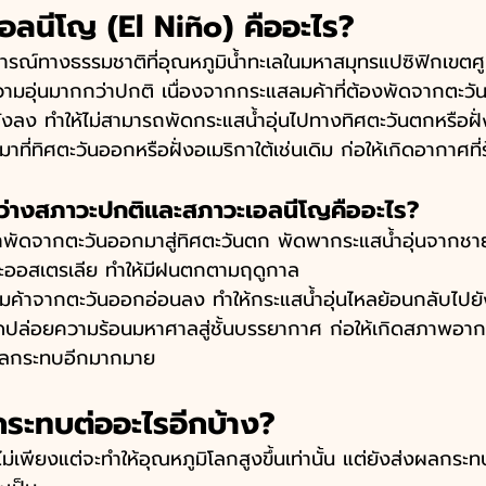
ลนีโญ (El Niño) คืออะไร? 
รณ์ทางธรรมชาติที่อุณหภูมิน้ำทะเลในมหาสมุทรแปซิฟิกเขตศู
อุ่นมากกว่าปกติ เนื่องจากกระแสลมค้าที่ต้องพัดจากตะวั
งลง ทำให้ไม่สามารถพัดกระแสน้ำอุ่นไปทางทิศตะวันตกหรือฝั่ง
มาที่ทิศตะวันออกหรือฝั่งอเมริกาใต้เช่นเดิม ก่อให้เกิดอากาศที่ร
่างสภาวะปกติและสภาวะเอลนีโญคืออะไร?
าพัดจากตะวันออกมาสู่ทิศตะวันตก พัดพากระแสน้ำอุ่นจากชายฝ
และออสเตรเลีย ทำให้มีฝนตกตามฤดูกาล
มค้าจากตะวันออกอ่อนลง ทำให้กระแสน้ำอุ่นไหลย้อนกลับไปยั
ดปล่อยความร้อนมหาศาลสู่ชั้นบรรยากาศ ก่อให้เกิดสภาพอาก
ผลกระทบอีกมากมาย
ระทบต่ออะไรอีกบ้าง?
เพียงแต่จะทำให้อุณหภูมิโลกสูงขึ้นเท่านั้น แต่ยังส่งผลกระท